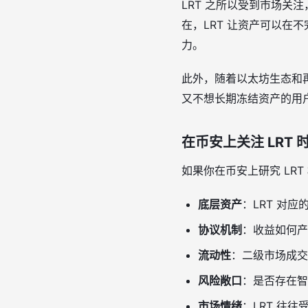
LRT 之所以受到市场
在，LRT 让资产可以
力。
此外，随着以太坊生态和再
又不想长期冻结资产的用户
在币安上关注 LRT 
如果你在币安上研究 LR
底层资产
：LRT 对
协议机制
：收益如何产
流动性
：二级市场成交
风险敞口
：是否存在智
市场情绪
：LRT 往