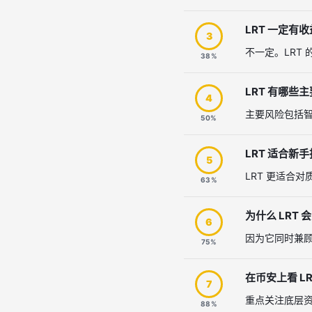
LRT 一定有
3
不一定。LRT
38%
LRT 有哪些
4
主要风险包括
50%
LRT 适合新
5
LRT 更适合
63%
为什么 LRT
6
因为它同时兼顾
75%
在币安上看 L
7
重点关注底层资
88%