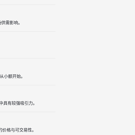
场供需影响。
。
并从小额开始。
景中具有较强吸引力。
 的价格与可交易性。