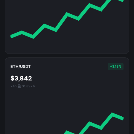
ETH/USDT
+3.18%
$3,842
24h 量 $1,892M