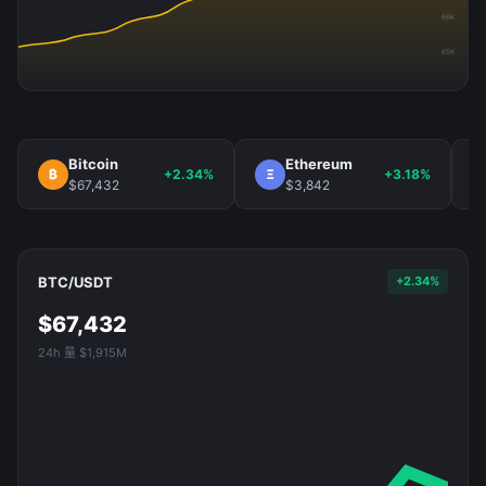
66K
65K
Bitcoin
Ethereum
₿
+2.34%
Ξ
+3.18%
$67,432
$3,842
BTC/USDT
+2.34%
$67,432
24h 量 $1,915M