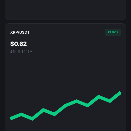
XRP/USDT
+1.87%
$0.62
24h 量 $448M