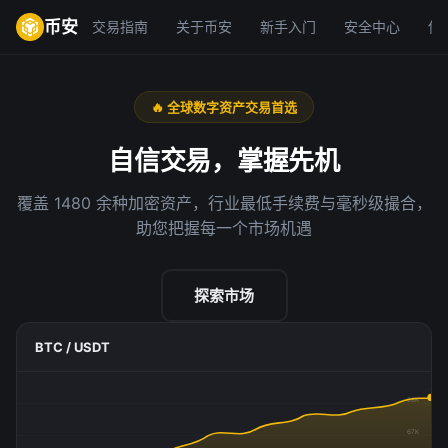
币安
交易指南
关于币安
新手入门
安全中心
使
🔥 全球数字资产交易首选
自信交易，掌握先机
覆盖 1480 余种加密资产，行业最低手续费与毫秒级撮合，
助您把握每一个市场机遇
探索市场
BTC / USDT
68K
67K