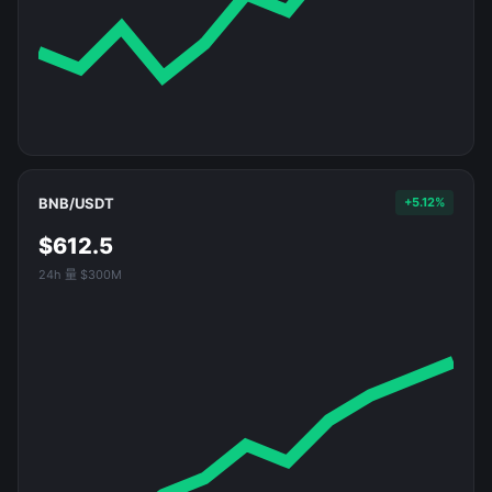
BNB/USDT
+5.12%
$612.5
24h 量 $300M