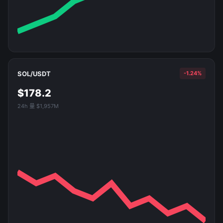
SOL/USDT
-1.24%
$178.2
24h 量 $1,957M