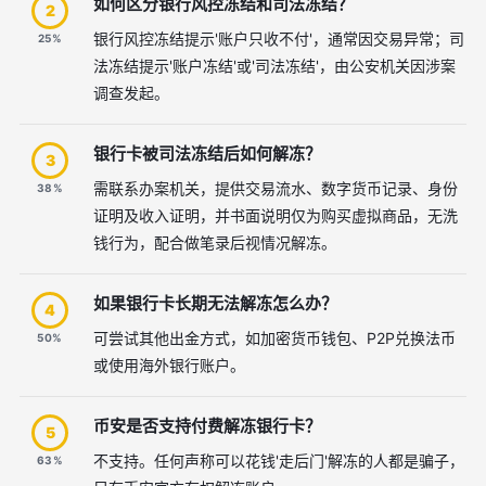
如何区分银行风控冻结和司法冻结？
2
银行风控冻结提示'账户只收不付'，通常因交易异常；司
25%
法冻结提示'账户冻结'或'司法冻结'，由公安机关因涉案
调查发起。
银行卡被司法冻结后如何解冻？
3
需联系办案机关，提供交易流水、数字货币记录、身份
38%
证明及收入证明，并书面说明仅为购买虚拟商品，无洗
钱行为，配合做笔录后视情况解冻。
如果银行卡长期无法解冻怎么办？
4
可尝试其他出金方式，如加密货币钱包、P2P兑换法币
50%
或使用海外银行账户。
币安是否支持付费解冻银行卡？
5
不支持。任何声称可以花钱'走后门'解冻的人都是骗子，
63%