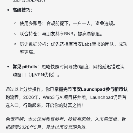
高级技巧
：
使用多账号：合规前提下，一户一人，避免违规。
联合持仓：与朋友共享BNB，提高总额度。
历史数据分析：优先选择有币安Labs背书的团队，成功
率更高。
常见 pitfalls
：忽略快照时间导致0额度；网络延迟错过认
购窗口（用VPN优化）。
通过以上分步操作，你已掌握完整
币安Launchpad参与新币认
购
流程。2026年，Web3与AI项目将井喷，Launchpad仍是首
选入口。行动起来，开启你的财富之旅！
免责声明：本文仅供教育参考，投资有风险，入市需谨慎。数
据截至2026年5月，具体以币安官网为准。