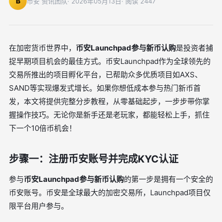
B
币安 资讯团队
· 2026年05月13日
· 阅读 2447
在加密货币世界中，
币安Launchpad参与新币认购
是投资者捕
捉早期项目机会的最佳方式。币安Launchpad作为全球领先的
交易所推出的项目孵化平台，已帮助众多优质项目如AXS、
SAND等实现爆发式增长。如果你想低成本参与热门新币首
发，本文将提供完整分步教程，从零基础起步，一步步带你掌
握操作技巧。无论你是新手还是老玩家，都能轻松上手，抓住
下一个10倍币机会！
步骤一：注册币安账号并完成KYC认证
参与
币安Launchpad参与新币认购
的第一步是拥有一个安全的
币安账号。币安是全球最大的加密交易所，Launchpad项目仅
限平台用户参与。