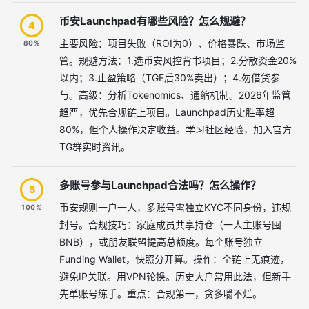
币安Launchpad有哪些风险？怎么规避？
4
主要风险：项目失败（ROI为0）、价格暴跌、市场监
80%
管。规避方法：1.选币安风控背书项目；2.分散资金20%
以内；3.止盈策略（TGE后30%卖出）；4.勿借贷参
与。高级：分析Tokenomics、通缩机制。2026年监管
趋严，优先合规链上项目。Launchpad历史胜率超
80%，但个人操作决定收益。学习社区经验，加入官方
TG群实时资讯。
多账号参与Launchpad合法吗？怎么操作？
5
币安规则一户一人，多账号需独立KYC不同身份，违规
100%
封号。合规技巧：家庭成员共享持仓（一人主账号囤
BNB），或朋友联盟提高总额度。每个账号独立
Funding Wallet，快照分开算。操作：全链上无痕迹，
避免IP关联。用VPN轮换。历史大户常用此法，但新手
先单账号练手。重点：合规第一，贪多嚼不烂。