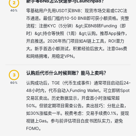
新手零BNB怎么快速参与Launchpad？
2
零基础用户先用USDT买BNB：现货市场交易或C2C法
40%
币通道。最低门槛约10-50 BNB即可获小额资格。完整
流程：注册KYC（5分钟）&gt;买BNB转Funding（即
时）&gt;持仓等快照（1周）&gt;认购。推荐App操作，
开启推送。2026年热门项目如AI链上工具，ROI潜力
大。新手首选小额测试，积累经验后放大。注意Gas费
和网络拥堵，用稳定VPN。
认购后代币什么时候到账？能马上卖吗？
3
认购成功后，TGE（代币生成事件）通常项目启动后24-
60%
48小时内，代币自动入Funding Wallet。可立即转Spot
交易区卖出。历史数据显示，开盘首小时涨幅常超
50%。但锁定期项目需查公告。卖出技巧：分批止盈，
如30%涨幅卖一半。税费考虑：交易手续费0.1%，提现
视链上Gas。参与前评估项目白皮书团队实力，避免
FOMO。