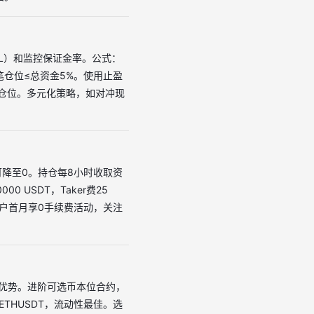
L）和监控保证金率。公式：
笔仓位≤总资金5%。使用止盈
调整仓位。多元化策略，如对冲现
等级可降至0。持仓每8小时收取资
0 USDT，Taker费25
用户首月享0手续费活动，关注
杆优势。进阶可选币本位合约，
THUSDT，流动性最佳。选