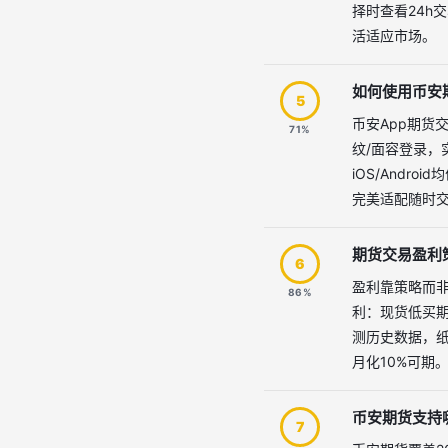
择时查看24h
活适应市场。
如何使用币安
5
币安App期货
71%
纹/面容登录
iOS/And
完美适配随时
期货交易盈利
6
盈利靠策略而非
86%
利：现货低买期货
测历史数据，纸
月化10%可期
币安期货支持
7