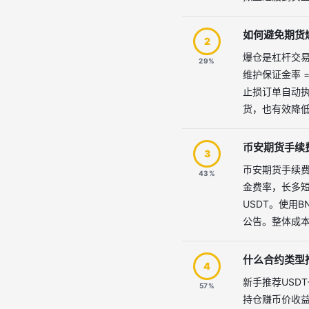
如何避免期货
2
爆仓是杠杆交
29%
维护保证金率 
止损订单自动执
货，也有效降
币安期货手续
3
币安期货手续费极
43%
金费率，长多短空
USDT。使用
公告。整体成
什么合约类型
4
新手推荐USD
57%
持仓赚币价收益