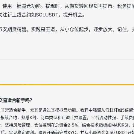
，使用一键减仓功能。提现时，从期货转回现货再提币。税务提
注新上线合约如SOLUSDT，提升机会。
币安期货精髓。实践是王道，从小仓位起步，逐步放大。记住，
交易适合新手吗？
货非常适合新手，尤其是通过其模拟盘功能。教程中强调从低杠杆如5倍起
-M永续合约，熟悉K线、订单类型和止盈止损设置。平台流动性强，手续
。坚持风险管理，仓位控制在总资金2-5%，结合技术指标如MA和RSI
后，实现稳定盈利。建议开通前完成KYC，并从小额资金如50 USDT开