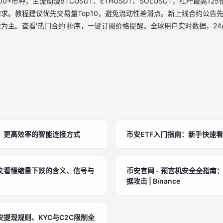
0+币种，主流动漫BTCUSDT、ETHUSDT、SOLUSDT，杠杆最高125
求。教程建议优先交易量Top10，避免流动性差滑点。新上线合约公告先
为主。查看'热门合约'排序，一键订阅价格提醒。全球用户实时数据，24
、更高效率的智能连接方式
币安ETF入门指南：新手快速
文看懂缩量下跌的含义、信号与
币安官网 - 预言机安全全指南
据攻击 | Binance
提现规则、KYC与C2C限制全