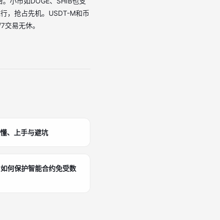
倍。小币如DOGE、SHIB也支
行，抢占先机。USDT-M和币
/7交易无休。
看懂、上手与避坑
：如何保护智能合约免受数