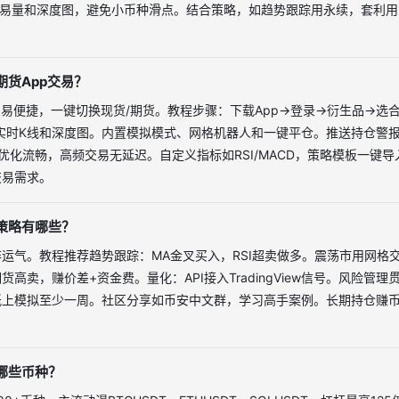
交易量和深度图，避免小币种滑点。结合策略，如趋势跟踪用永续，套利
期货App交易？
交易便捷，一键切换现货/期货。教程步骤：下载App→登录→衍生品→选
，实时K线和深度图。内置模拟模式、网格机器人和一键平仓。推送持仓警
roid均优化流畅，高频交易无延迟。自定义指标如RSI/MACD，策略模板一
交易需求。
策略有哪些？
运气。教程推荐趋势跟踪：MA金叉买入，RSI超卖做多。震荡市用网格
高卖，赚价差+资金费。量化：API接入TradingView信号。风险管理
上模拟至少一周。社区分享如币安中文群，学习高手案例。长期持仓赚币
。
哪些币种？