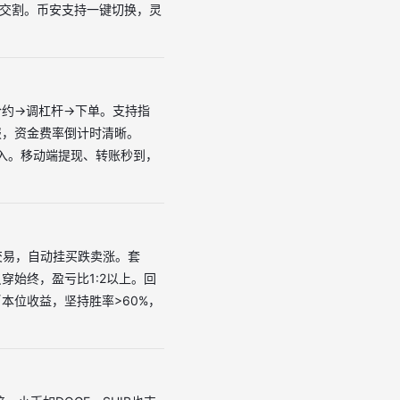
用交割。币安支持一键切换，灵
合约→调杠杆→下单。支持指
报，资金费率倒计时清晰。
键导入。移动端提现、转账秒到，
交易，自动挂买跌卖涨。套
贯穿始终，盈亏比1:2以上。回
本位收益，坚持胜率>60%，