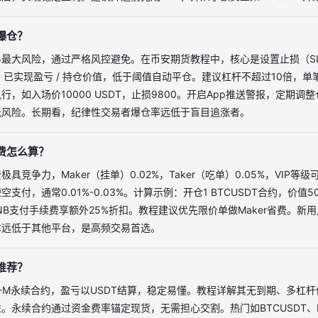
爆仓？
易最大风险，通过严格风控避免。在币安期货教程中，核心是设置止损（S
= 已实现盈亏 / 持仓价值，低于阈值自动平仓。建议杠杆不超过10倍，单
行，如入场价10000 USDT，止损9800。开启App推送警报，定期
低风险。长期看，纪律性交易者爆仓率远低于盲目追涨者。
费怎么算？
具竞争力，Maker（挂单）0.02%，Taker（吃单）0.05%，VIP
支付，通常0.01%-0.03%。计算示例：开仓1 BTCUSDT合约，价值5000
BNB支付手续费享额外25%折扣。教程建议优先限价单做Maker省费。新
本远低于其他平台，是高频交易首选。
推荐？
T-M永续合约，盈亏以USDT结算，稳定易懂。教程详解其无到期、多杠
。永续合约通过资金费率锚定现货，无需担心交割。热门如BTCUSDT、E