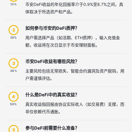
币安DeFi收益的年化回报率介于0.9%至8.7%之间，具
13%
体取决于所选资产和产品。
如何参与币安的DeFi质押？
2
用户需选择产品（如活期、ETH质押），输入充值金
25%
额，收益将在次日显示于币安理财面板。
币安DeFi收益有哪些风险？
3
主要风险包括无常损失、智能合约漏洞及资产脱钩，用
38%
户需谨慎评估。
什么是DeFi中的真实收益？
4
真实收益指回报由协议实际收入（如交易费）支撑，而
50%
非仅依赖代币通胀。
参与DeFi前需要什么准备？
5