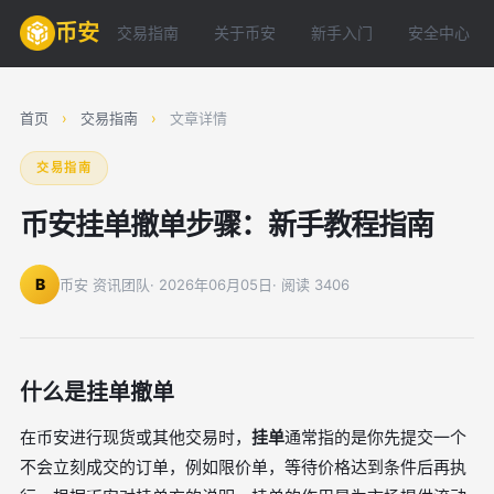
币安
交易指南
关于币安
新手入门
安全中心
首页
›
交易指南
›
文章详情
交易指南
币安挂单撤单步骤：新手教程指南
B
币安 资讯团队
· 2026年06月05日
· 阅读 3406
什么是挂单撤单
在币安进行现货或其他交易时，
挂单
通常指的是你先提交一个
不会立刻成交的订单，例如限价单，等待价格达到条件后再执