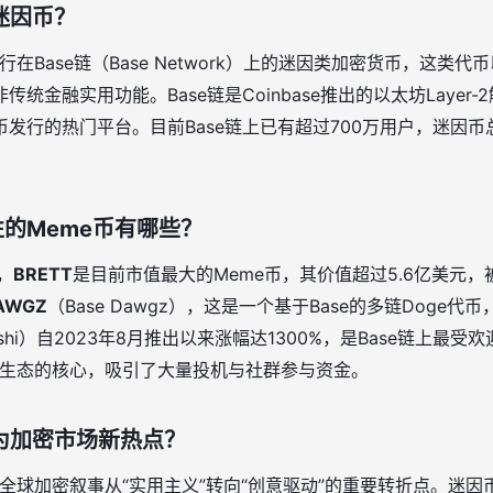
e迷因币？
指运行在Base链（Base Network）上的迷因类加密货币，这
统金融实用功能。Base链是Coinbase推出的以太坊Layer
发行的热门平台。目前Base链上已有超过700万用户，迷因币总市
。
性的Meme币有哪些？
，
BRETT
是目前市值最大的Meme币，其价值超过5.6亿美元，被称
AWGZ
（Base Dawgz），这是一个基于Base的多链Doge代
oshi）自2023年8月推出以来涨幅达1300%，是Base链上最
eme生态的核心，吸引了大量投机与社群参与资金。
何成为加密市场新热点？
标志着全球加密叙事从“实用主义”转向“创意驱动”的重要转折点。迷