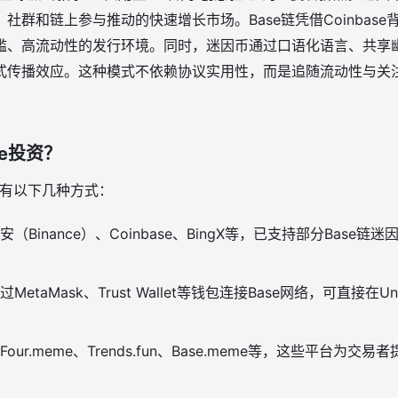
群和链上参与推动的快速增长市场。Base链凭借Coinbase背书
槛、高流动性的发行环境。同时，迷因币通过口语化语言、共享
式传播效应。这种模式不依赖协议实用性，而是追随流动性与关注
me投资？
主要有以下几种方式：
安（Binance）、Coinbase、BingX等，已支持部分Base
过MetaMask、Trust Wallet等钱包连接Base网络，可直接在Uni
Four.meme、Trends.fun、Base.meme等，这些平台为