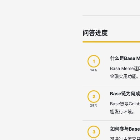
问答进度
什么是Base 
1
Base Me
14%
金融实用功能
Base链为何
2
Base链是Co
29%
槛发行环境。
如何参与Base
3
可通过主流交易