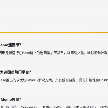
Meme迷因币？
me迷因币是指运行在Base链上的迷因类加密货币，以网络文化、幽默梗和
。
成为迷因币热门平台？
inbase推出的以太坊Layer-2解决方案，具有低交易费、高可扩展性和Coi
 Meme投资？
所（如币安、Coinbase）、去中心化钱包、迷因币项目平台参与，同