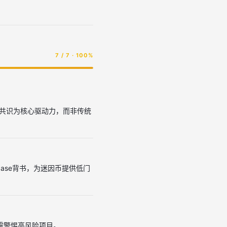
7 / 7 · 100%
社群共识为核心驱动力，而非传统
nbase背书，为迷因币提供低门
时需警惕高风险项目。