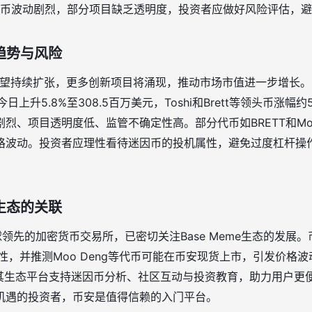
币波动剧烈，部分项目缺乏透明度，投资者应做好风险评估，避
来趋势与风险
态有望持续扩张，更多创新项目将涌现，推动市场市值进一步增长。Co
ap今日上升5.8%至308.5百万美元，Toshi和Brett等领头币
烈、项目透明度低、监管不确定性高。部分代币如BRETT和Moo
格波动。投资者应理性看待迷因币的投机属性，避免过度杠杆操
e生态的关联
全球领先的加密货币交易所，已密切关注Base Meme生态的发展。币
性，并推测Moo Deng等代币可能在币安现货上市，引发价格波
其生态平台支持迷因币分析、社区互动与投资教育，助力用户更便捷地
机遇的投资者，币安是值得信赖的入门平台。