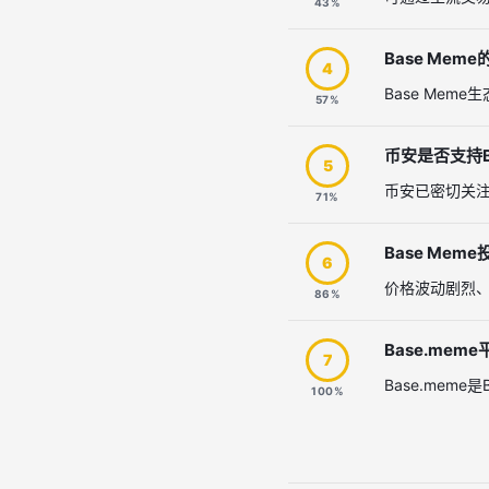
43%
Base Me
4
Base Me
57%
币安是否支持B
5
币安已密切关注
71%
Base Me
6
价格波动剧烈
86%
Base.mem
7
Base.me
100%