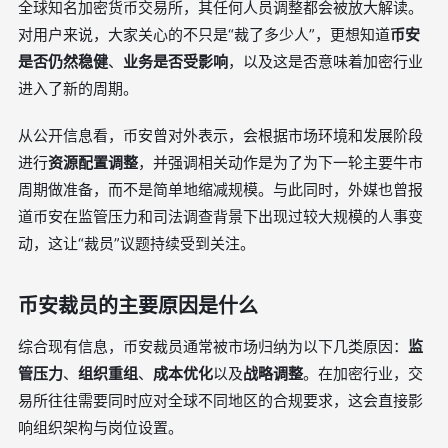
全球知名加密货币交易所，其任何人员调整都会被放大解读。
对用户来说，大家关心的不只是“裁了多少人”，更想知道
币安
是否仍然稳健
、
业务是否受影响
，以及这是否意味着加密行业
进入了新的周期。
从公开信息看，币安曾对外表示，会根据市场环境和发展阶段
进行
资源配置调整
，并强调相关动作是为了为下一轮主要牛市
周期做准备，而不是简单地缩减规模。与此同时，外媒也曾报
道币安在监管压力和司法调查背景下出现过较大规模的人事变
动，这让“裁员”议题持续受到关注。
币安裁员的主要原因是什么
综合现有信息，币安裁员通常被市场归纳为以下几类原因：
监
管压力
、
组织重组
、
成本优化
以及
战略调整
。在加密行业，交
易所往往需要同时应对全球不同地区的合规要求，这会直接影
响组织架构与岗位设置。