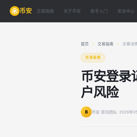
币安
交易指南
关于币安
新手入门
安全中心
首页
›
交易指南
›
文章详
交易指南
币安登录
户风险
B
币安 资讯团队
· 2026年