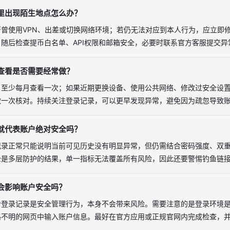
里出现陌生地点怎么办？
否曾使用VPN、出差或切换网络环境；若仍无法对应到本人行为，应立即
随后检查提币白名单、API权限和邮箱安全，必要时联系官方客服提交
查看是否需要经常做？
，至少每月查看一次；如果近期更换设备、使用公共网络、修改过安全设
做一次核对。持续关注登录记录，可以更早发现异常，避免因为疏忽导致
就代表账户绝对安全吗？
记录正常只能说明当前可见历史没有明显异常，但仍需结合密码强度、双
全是多层防护的结果，单一指标无法覆盖所有风险，因此还要警惕钓鱼链
会影响账户安全吗？
看登录记录是安全管理行为，本身不会带来风险。需要注意的是登录环境
路不明的网页中输入账户信息。最好在官方应用或正规官网内完成检查，