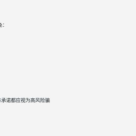
免：
方承诺都应视为高风险骗