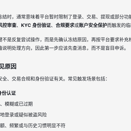
冻结时，通常意味着平台暂时限制了登录、交易、提现或部分功
风控审查
、
KYC 身份验证
、
合规要求
或
账户安全保护
而触发的临
键不是反复尝试操作，而是先确认冻结原因，再按平台要求补充
箱说明处理方向，因此第一步应该先查消息，而不是盲目申诉。
见原因
安全、交易合规和身份验证有关。常见触发场景包括：
 身份认证
、模糊或已过期
地登录或疑似被盗风险
额、频繁或与历史习惯明显不符