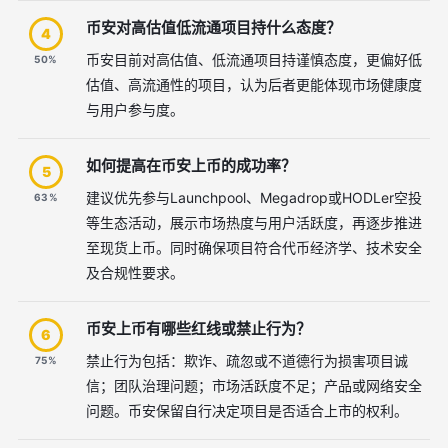
币安对高估值低流通项目持什么态度？
4
币安目前对高估值、低流通项目持谨慎态度，更偏好低
50%
估值、高流通性的项目，认为后者更能体现市场健康度
与用户参与度。
如何提高在币安上币的成功率？
5
建议优先参与Launchpool、Megadrop或HODLer空投
63%
等生态活动，展示市场热度与用户活跃度，再逐步推进
至现货上币。同时确保项目符合代币经济学、技术安全
及合规性要求。
币安上币有哪些红线或禁止行为？
6
禁止行为包括：欺诈、疏忽或不道德行为损害项目诚
75%
信；团队治理问题；市场活跃度不足；产品或网络安全
问题。币安保留自行决定项目是否适合上市的权利。