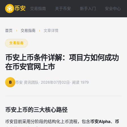
币安
交易指南
关于币安
新手入门
安全中心
首页
›
交易指南
›
文章详情
交易指南
币安上币条件详解：项目方如何成功
在币安官网上市
B
币安 资讯团队
· 2026年07月02日
· 阅读 1979
币安上币的三大核心路径
币安目前采用分阶段的结构化上币流程，包含
币安Alpha
、
币